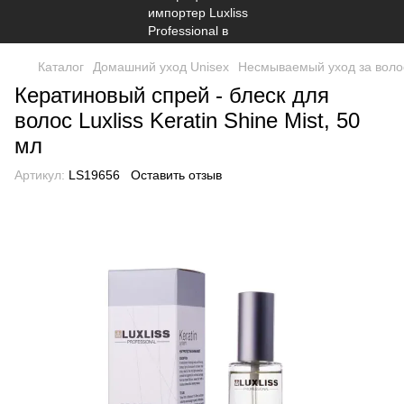
Каталог
Домашний уход Unisex
Несмываемый уход за волос
Кератиновый спрей - блеск для
волос Luxliss Keratin Shine Mist, 50
мл
Артикул:
LS19656
Оставить отзыв