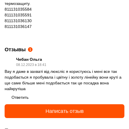
термозащиту.
811131035584
811131035591
811131036130
811131036147
Отзывы
1
Чебан Ольга
08.12.2023 в 18:41
Вау я даже в захваті від люксліс я користуюсь і мені все так
подобається я пробувала і цвітну і золоту лінейку вони круті а
ще саме більше мені подобається так це посадка вона
найкрутіша
Ответить
Написать отзыв