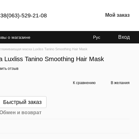
38(063)-529-21-08
Мой заказ
Вход
ывы о магазине
Рус
глаживающая маска Luxliss Tanino Smoothing Hair Mask
Luxliss Tanino Smoothing Hair Mask
вить отзыв
К сравнению
В желания
Быстрый заказ
Обмен и возврат