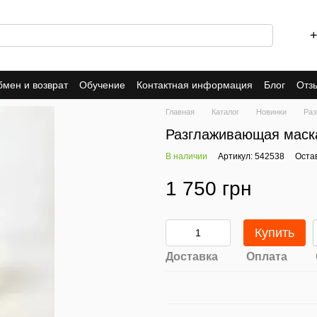
+
мен и возврат
Обучение
Контактная информация
Блог
Отз
инет
Договор оферты
Пользовательское соглашение
Главная
Каталог
Новинки
Раз
Разглаживающая маска 
В наличии
Артикул: 542538
Оста
1 750 грн
Купить
Доставка
Оплата