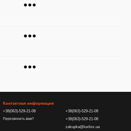
Контактная информация
+38(063)-529-21-08
+38(063)-529-21-08
+38(063)-529-21-08
Перезвонить вам?
zakupka@luxliss.ua