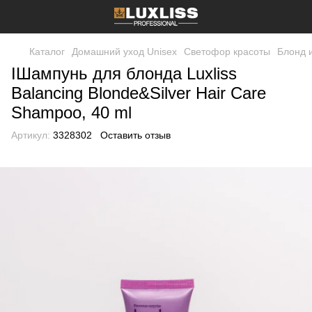
Каталог
Домашний уход Unisex
Светофор красоты
Блонд и
IШампунь для блонда Luxliss
Balancing Blonde&Silver Hair Care
Shampoo, 40 ml
Артикул:
3328302
Оставить отзыв