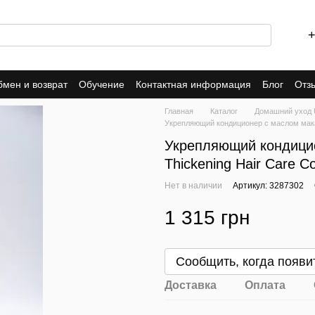
+
мен и возврат
Обучение
Контактная информация
Блог
Отз
инет
Договор оферты
Пользовательское соглашение
Главная
Каталог
Домашний уход 
Укрепляющий кондиционер с маслом макада
Укрепляющий кондицио
Thickening Hair Care Co
Нет в наличии
Артикул: 3287302
1 315 грн
Сообщить, когда появи
Доставка
Оплата