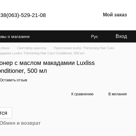
38(063)-529-21-08
Мой заказ
Вход
ывы о магазине
Рус
Unisex
Светофор красоты
Укрепление волос Thickening Hair Care
мии Luxliss Thickening Hair Care Conditioner, 500 мл
нер с маслом макадамии Luxliss
nditioner, 500 мл
Оставить отзыв
К сравнению
В желания
тся
Обмен и возврат