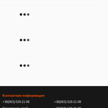
Контактная информация
+38(063)-529-21-08
+38(063)-529-21-08