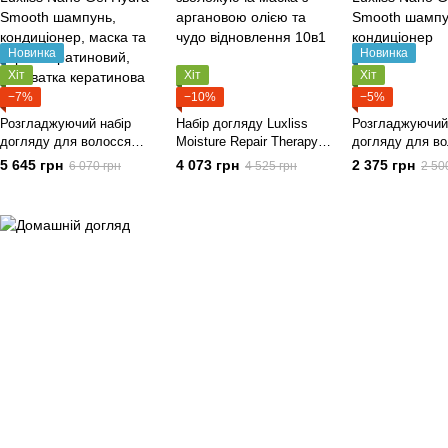
Новинка
Новинка
Хіт
Хіт
Хіт
−7%
−10%
−5%
Розгладжуючий набір
Набір догляду Luxliss
Розгладжуючий
догляду для волосся
Moisture Repair Therapy
догляду для в
Luxliss Nano Gel Hydra -
зволожуюча маска з
Luxliss Nano Ge
5 645 грн
4 073 грн
2 375 грн
6 070 грн
4 525 грн
2 50
Smooth шампунь,
аргановою олією та чудо
Smooth шампун
кондиціонер, маска та
відновлення 10в1
кондиціонер
спрей кератиновий,
сироватка кератинова