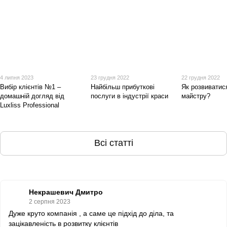
4 липня 2023
23 грудня 2022
22 грудня 2022
Вибір клієнтів №1 –
Найбільш прибуткові
Як розвиватися
домашній догляд від
послуги в індустрії краси
майстру?
Luxliss Professional
Всі статті
Некрашевич Дмитро
2 серпня 2023
Дуже круто компанія , а саме це підхід до діла, та
зацікавленість в розвитку клієнтів