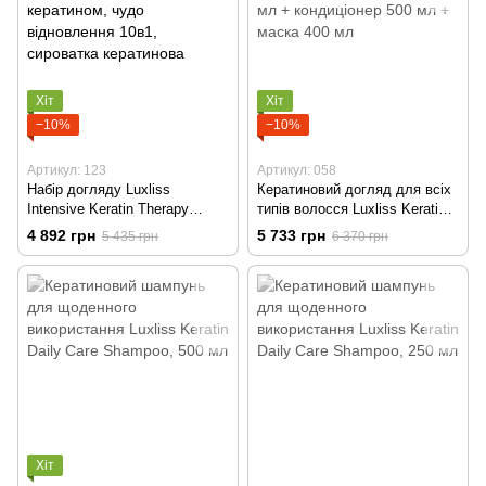
Хіт
Хіт
−10%
−10%
Артикул: 123
Артикул: 058
Набір догляду Luxliss
Кератиновий догляд для всіх
Intensive Keratin Therapy
типів волосся Luxliss Keratin
відновлююча маска з
Care, шампунь 500 мл +
4 892 грн
5 733 грн
5 435 грн
6 370 грн
кератином, чудо відновлення
кондиціонер 500 мл + маска
10в1, сироватка кератинова
400 мл
Хіт