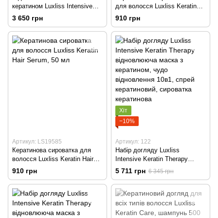
кератином Luxliss Intensive
для волосся Luxliss Keratin
Keratin Therapy Mask, 400 мл
Shine Mist, 50 мл
3 650 грн
910 грн
Хіт
−10%
Артикул: LS19585
Артикул: 122
Кератинова сироватка для
Набір догляду Luxliss
волосся Luxliss Keratin Hair
Intensive Keratin Therapy
Serum, 50 мл
відновлююча маска з
910 грн
5 711 грн
6 345 грн
кератином, чудо відновлення
10в1, спрей кератиновий,
сироватка кератинова