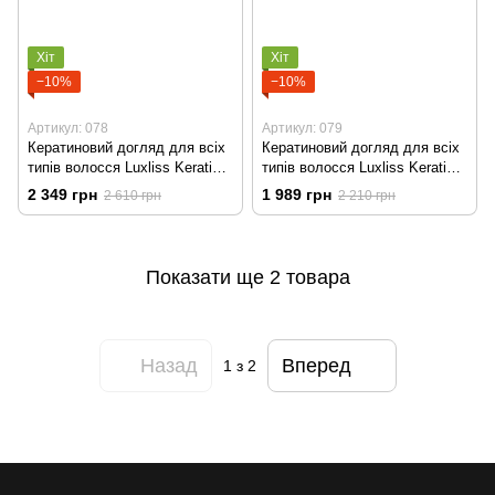
Хіт
Хіт
−10%
−10%
Артикул: 078
Артикул: 079
Кератиновий догляд для всіх
Кератиновий догляд для всіх
типів волосся Luxliss Keratin
типів волосся Luxliss Keratin
Care, шампунь 250 мл +
Care, шампунь 500 мл +
2 349 грн
1 989 грн
2 610 грн
2 210 грн
кондиціонер 250 мл +
кондиціонер 200 мл
сироватка 50 мл
Показати ще 2 товара
Назад
Вперед
1
з 2