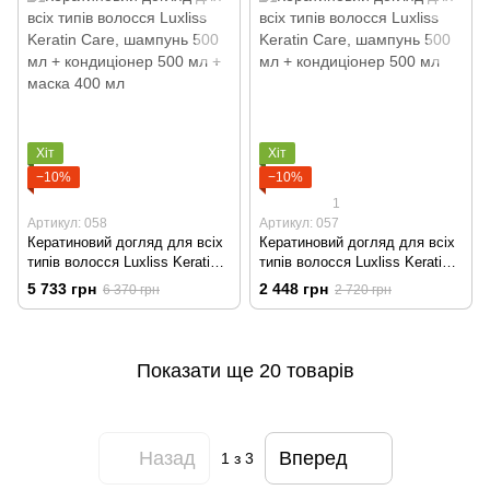
Хіт
Хіт
−10%
−10%
1
Артикул: 058
Артикул: 057
Кератиновий догляд для всіх
Кератиновий догляд для всіх
типів волосся Luxliss Keratin
типів волосся Luxliss Keratin
Care, шампунь 500 мл +
Care, шампунь 500 мл +
5 733 грн
2 448 грн
6 370 грн
2 720 грн
кондиціонер 500 мл + маска
кондиціонер 500 мл
400 мл
Показати ще 20 товарів
Назад
Вперед
1
з 3