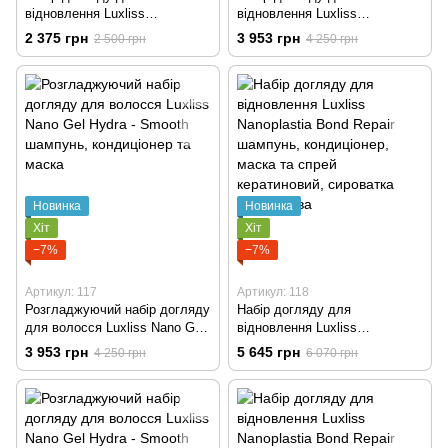
відновлення Luxliss
відновлення Luxliss
Nanoplastia Bond Repair
Nanoplastia Bond Repair
2 375 грн
3 953 грн
2 500 грн
4 250 грн
шампунь та кондиціонер
шампунь, кондиціонер та
маска
Новинка
Новинка
Хіт
Хіт
−7%
−7%
Артикул: 117
Артикул: 118
Розгладжуючий набір догляду
Набір догляду для
для волосся Luxliss Nano Gel
відновлення Luxliss
Hydra - Smooth шампунь,
Nanoplastia Bond Repair
3 953 грн
5 645 грн
4 250 грн
6 070 грн
кондиціонер та маска
шампунь, кондиціонер, маска
та спрей кератиновий,
сироватка кератинова