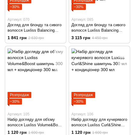
Розпродаж
Розпродаж
−30%
−30%
Артикул: 070
Артикул: 085
Догляд для блонду та сивого
Догляд для блонду та сивого
волосся Luxliss Balancing
волосся Luxliss Balancing
Blonde&Silver Care шампунь
Blonde&Silver Care шампунь
1 841 грн
3 115 грн
2 630 грн
4 450 грн
500 мл + кондиціонер 500 мл
500 мл + кондиціонер 500 мл
+ спрей - термозахист з
кератином 50 мл + сироватка
з кератином 50 мл
Розпродаж
Розпродаж
−30%
−30%
Артикул: 105
Артикул: 106
Набір догляду для об'єму
Набір догляду для кучерявого
волосся Luxliss Volume&Boost
волосся Luxliss Curl&Shine
шампунь 300 мл +
шампунь 300 мл +
1 120 грн
1 120 грн
1 600 грн
1 600 грн