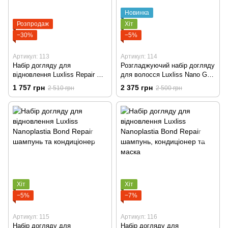
Новинка
Розпродаж
Хіт
−30%
−5%
Артикул: 113
Артикул: 114
Набір догляду для
Розгладжуючий набір догляду
відновлення Luxliss Repair &
для волосся Luxliss Nano Gel
Restore шампунь та
Hydra - Smooth шампунь,
1 757 грн
2 375 грн
2 510 грн
2 500 грн
кондиціонер, сироватка з
кондиціонер
арганом
Хіт
Хіт
−5%
−7%
Артикул: 115
Артикул: 116
Набір догляду для
Набір догляду для