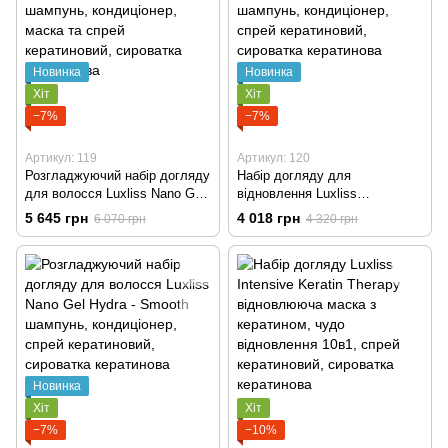
Новинка
Новинка
Хіт
Хіт
−7%
−7%
Артикул: 119
Артикул: 120
Розгладжуючий набір догляду
Набір догляду для
для волосся Luxliss Nano Gel
відновлення Luxliss
Hydra - Smooth шампунь,
Nanoplastia Bond Repair
5 645 грн
4 018 грн
6 070 грн
4 320 грн
кондиціонер, маска та спрей
шампунь, кондиціонер, спрей
кератиновий, сироватка
кератиновий, сироватка
кератинова
кератинова
Новинка
Хіт
Хіт
−7%
−10%