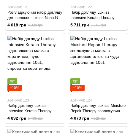
Артикул: 121
Артикул: 122
Розгладжуючий набір догляду
Набір догляду Luxliss
для волосся Luxliss Nano Gel
Intensive Keratin Therapy
Hydra - Smooth шампунь,
відновлююча маска з
4 018 грн
5 711 грн
4 320 грн
6 345 грн
кондиціонер, спрей
кератином, чудо відновлення
кератиновий, сироватка
10в1, спрей кератиновий,
кератинова
сироватка кератинова
Хіт
Хіт
−10%
−10%
Артикул: 123
Артикул: 124
Набір догляду Luxliss
Набір догляду Luxliss Moisture
Intensive Keratin Therapy
Repair Therapy зволожуюча
відновлююча маска з
маска з аргановою олією та
4 892 грн
4 073 грн
5 435 грн
4 525 грн
кератином, чудо відновлення
чудо відновлення 10в1
10в1, сироватка кератинова