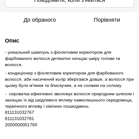
Повідомити, коли з'явиться
До обраного
Порівняти
Опис
- унікальний шампунь з фіолетовим коректором для
фарбованого волосся делікатно оичщає шкіру голови та
волосся.
- кондиціонер з фіолетовим коректором для фарбованого
волосся, аби насичений колір зберігався довше, а волосся при
цьому було м'яким та блискучим, а не схожим на солому.
- сироватка ефективно зволожує волосся природним шляхом і
захищає їх від шкідливого впливу навколишнього середовища,
термічного впливу і хімічних пошкоджень.
811131032767
811131032781
2000000001760