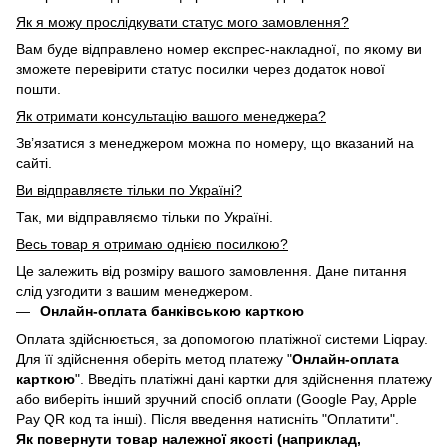
Як я можу прослідкувати статус мого замовлення?
Вам буде відправлено номер експрес-накладної, по якому ви
зможете перевірити статус посилки через додаток нової
пошти.
Як отримати консультацію вашого менеджера?
Зв’язатися з менеджером можна по номеру, що вказаний на
сайті.
Ви відправляєте тільки по Україні?
Так, ми відправляємо тільки по Україні.
Весь товар я отримаю однією посилкою?
Це залежить від розміру вашого замовлення. Дане питання
слід узгодити з вашим менеджером.
Онлайн-оплата банківською карткою
Оплата здійснюється, за допомогою платіжної системи Liqpay.
Для її здійснення оберіть метод платежу "
Онлайн-оплата
карткою
". Введіть платіжні дані картки для здійснення платежу
або виберіть інший зручний спосіб оплати (Google Pay, Apple
Pay QR код та інші). Після введення натисніть "Оплатити".
Як повернути товар належної якості (наприклад,