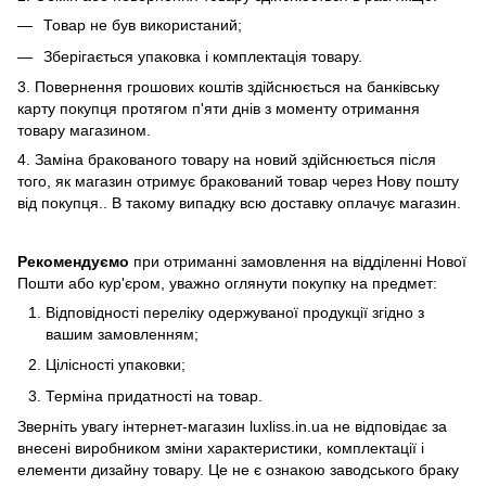
Товар не був використаний;
Зберiгається упаковка і комплектація товару.
3. Повернення грошових коштів здійснюється на банківську
карту покупця протягом п'яти днів з моменту отримання
товару магазином.
4. Замiна бракованого товару на новий здійснюється після
того, як магазин отримує бракований товар через Нову пошту
від покупця.. В такому випадку всю доставку оплачує магазин.
Рекомендуємо
при отриманні замовлення на відділенні Нової
Пошти або кур'єром, уважно оглянути покупку на предмет:
Вiдповiдностi переліку одержуваної продукції згідно з
вашим замовленням;
Цiлiсностi упаковки;
Термiна придатності на товар.
Зверніть увагу інтернет-магазин luxliss.in.ua не відповідає за
внесені виробником зміни характеристики, комплектації і
елементи дизайну товару. Це не є ознакою заводського браку