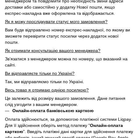
менеджером та повідомити про необхідність зміни адреси
доставки або самостійно у додатку Нової пошти, якщо
експрес-накладна вже оформлена та відображається.
Як я можу прослідкувати статус мого замовлення?
Вам буде відправлено номер експрес-накладної, по якому ви
зможете перевірити статус посилки через додаток нової
пошти.
Як отримати консультацію вашого менеджера?
Зв’язатися з менеджером можна по номеру, що вказаний на
сайті.
Ви відправляєте тільки по Україні?
Так, ми відправляємо тільки по Україні.
Весь товар я отримаю однією посилкою?
Це залежить від розміру вашого замовлення. Дане питання
слід узгодити з вашим менеджером.
Онлайн-оплата банківською карткою
Оплата здійснюється, за допомогою платіжної системи Liqpay.
Для її здійснення оберіть метод платежу "
Онлайн-оплата
карткою
". Введіть платіжні дані картки для здійснення платежу
або виберіть інший зручний спосіб оплати (Google Pay, Apple