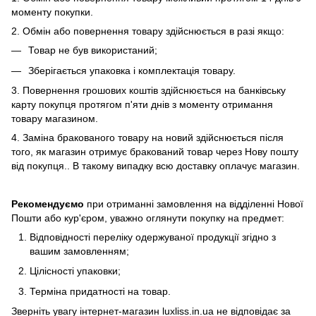
моменту покупки.
2. Обмiн або повернення товару здійснюється в разі якщо:
Товар не був використаний;
Зберiгається упаковка і комплектація товару.
3. Повернення грошових коштів здійснюється на банківську
карту покупця протягом п'яти днів з моменту отримання
товару магазином.
4. Замiна бракованого товару на новий здійснюється після
того, як магазин отримує бракований товар через Нову пошту
від покупця.. В такому випадку всю доставку оплачує магазин.
Рекомендуємо
при отриманні замовлення на відділенні Нової
Пошти або кур'єром, уважно оглянути покупку на предмет:
Вiдповiдностi переліку одержуваної продукції згідно з
вашим замовленням;
Цiлiсностi упаковки;
Термiна придатності на товар.
Зверніть увагу інтернет-магазин luxliss.in.ua не відповідає за