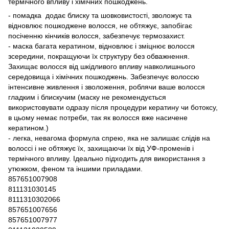
термічного впливу і хімічних пошкоджень.
- помадка додає блиску та шовковистості, зволожує та
відновлює пошкоджене волосся, не обтяжує, запобігає
посіченню кінчиків волосся, забезпечує термозахист.
- маска багата кератином, відновлює і зміцнює волосся
зсередини, покращуючи їх структуру без обважнення.
Захищає волосся від шкідливого впливу навколишнього
середовища і хімічних пошкоджень. Забезпечує волоссю
інтенсивне живлення і зволоження, роблячи ваше волосся
гладким і блискучим (маску не рекомендується
використовувати одразу після процедури кератину чи ботоксу,
в цьому немає потреби, так як волосся вже насичене
кератином.)
- легка, невагома формула спрею, яка не залишає слідів на
волоссі і не обтяжує їх, захищаючи їх від УФ-променів і
термічного впливу. Ідеально підходить для використання з
утюжком, феном та іншими приладами.
857651007908
811131030145
8111310302066
857651007656
857651007977