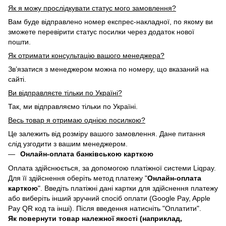
Як я можу прослідкувати статус мого замовлення?
Вам буде відправлено номер експрес-накладної, по якому ви
зможете перевірити статус посилки через додаток нової
пошти.
Як отримати консультацію вашого менеджера?
Зв’язатися з менеджером можна по номеру, що вказаний на
сайті.
Ви відправляєте тільки по Україні?
Так, ми відправляємо тільки по Україні.
Весь товар я отримаю однією посилкою?
Це залежить від розміру вашого замовлення. Дане питання
слід узгодити з вашим менеджером.
Онлайн-оплата банківською карткою
Оплата здійснюється, за допомогою платіжної системи Liqpay.
Для її здійснення оберіть метод платежу "
Онлайн-оплата
карткою
". Введіть платіжні дані картки для здійснення платежу
або виберіть інший зручний спосіб оплати (Google Pay, Apple
Pay QR код та інші). Після введення натисніть "Оплатити".
Як повернути товар належної якості (наприклад,