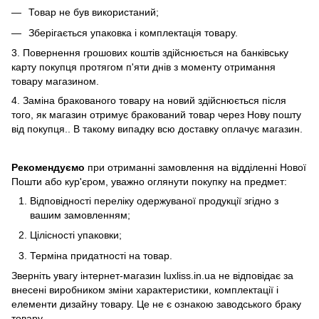
Товар не був використаний;
Зберiгається упаковка і комплектація товару.
3. Повернення грошових коштів здійснюється на банківську
карту покупця протягом п'яти днів з моменту отримання
товару магазином.
4. Замiна бракованого товару на новий здійснюється після
того, як магазин отримує бракований товар через Нову пошту
від покупця.. В такому випадку всю доставку оплачує магазин.
Рекомендуємо
при отриманні замовлення на відділенні Нової
Пошти або кур'єром, уважно оглянути покупку на предмет:
Вiдповiдностi переліку одержуваної продукції згідно з
вашим замовленням;
Цiлiсностi упаковки;
Термiна придатності на товар.
Зверніть увагу інтернет-магазин luxliss.in.ua не відповідає за
внесені виробником зміни характеристики, комплектації і
елементи дизайну товару. Це не є ознакою заводського браку
товару.