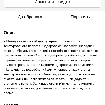
Замовити швидко
До обраного
Порівняти
Опис
- Шампунь створений для кучерявого, завитого та
текстурованого волосся. Оздоровлює, зволожує зневоднені
локони. Містить олію ши, олію жожоба та кератин, які додають
і утримують вологу. Очищає від коренів до кінчиків, ефективно
видаляючи залишки продуктів стайлінгу, не пересушуючи
волосся, робить локони гарними, здоровими та пружними.
- Кондиціонер розроблений для кучерявого, завитого та
текстурованого волосся. Оживляє, зволожує спраглі локони.
Містить олію ши, олію жожоба та кератин, які додають і
утримують вологу. Залишає локони м'якими та пружними з
блискучим ефектом, допомагає розплутати та розділити
пасма.