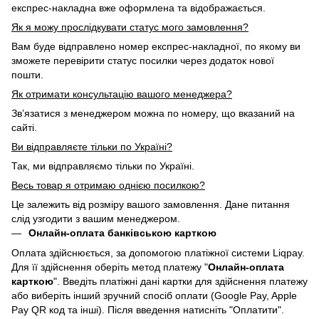
експрес-накладна вже оформлена та відображається.
Як я можу прослідкувати статус мого замовлення?
Вам буде відправлено номер експрес-накладної, по якому ви
зможете перевірити статус посилки через додаток нової
пошти.
Як отримати консультацію вашого менеджера?
Зв’язатися з менеджером можна по номеру, що вказаний на
сайті.
Ви відправляєте тільки по Україні?
Так, ми відправляємо тільки по Україні.
Весь товар я отримаю однією посилкою?
Це залежить від розміру вашого замовлення. Дане питання
слід узгодити з вашим менеджером.
Онлайн-оплата банківською карткою
Оплата здійснюється, за допомогою платіжної системи Liqpay.
Для її здійснення оберіть метод платежу "
Онлайн-оплата
карткою
". Введіть платіжні дані картки для здійснення платежу
або виберіть інший зручний спосіб оплати (Google Pay, Apple
Pay QR код та інші). Після введення натисніть "Оплатити".