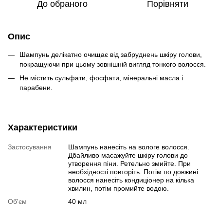
До обраного
Порівняти
Опис
Шампунь делікатно очищає від забруднень шкіру голови,
покращуючи при цьому зовнішній вигляд тонкого волосся.
Не містить сульфати, фосфати, мінеральні масла і
парабени.
Характеристики
Застосування
Шампунь нанесіть на вологе волосся.
Дбайливо масажуйте шкіру голови до
утворення піни. Ретельно змийте. При
необхідності повторіть. Потім по довжині
волосся нанесіть кондиціонер на кілька
хвилин, потім промийте водою.
Об'єм
40 мл