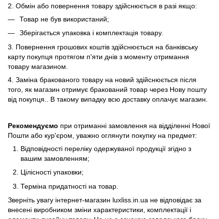
2. Обмiн або повернення товару здійснюється в разі якщо:
Товар не був використаний;
Зберiгається упаковка і комплектація товару.
3. Повернення грошових коштів здійснюється на банківську
карту покупця протягом п'яти днів з моменту отримання
товару магазином.
4. Замiна бракованого товару на новий здійснюється після
того, як магазин отримує бракований товар через Нову пошту
від покупця.. В такому випадку всю доставку оплачує магазин.
Рекомендуємо
при отриманні замовлення на відділенні Нової
Пошти або кур'єром, уважно оглянути покупку на предмет:
Вiдповiдностi переліку одержуваної продукції згідно з
вашим замовленням;
Цiлiсностi упаковки;
Термiна придатності на товар.
Зверніть увагу інтернет-магазин luxliss.in.ua не відповідає за
внесені виробником зміни характеристики, комплектації і