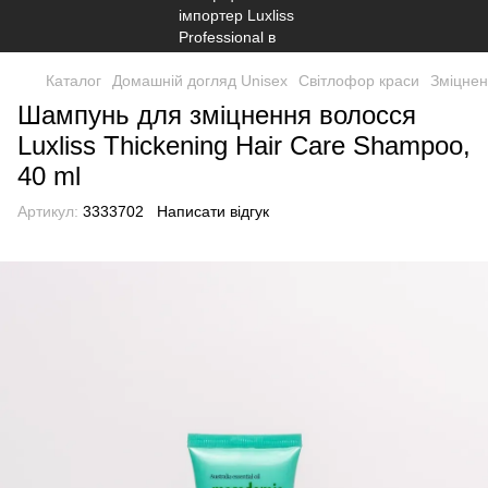
Каталог
Домашній догляд Unisex
Світлофор краси
Зміцнен
Шампунь для зміцнення волосся
Luxliss Thickening Hair Care Shampoo,
40 ml
Артикул:
3333702
Написати відгук