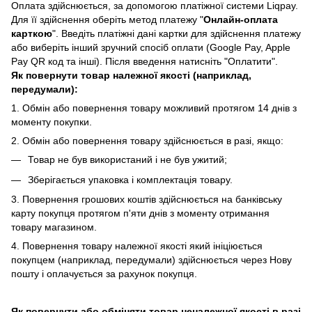
Оплата здійснюється, за допомогою платіжної системи Liqpay.
Для її здійснення оберіть метод платежу "
Онлайн-оплата
карткою
". Введіть платіжні дані картки для здійснення платежу
або виберіть інший зручний спосіб оплати (Google Pay, Apple
Pay QR код та інші). Після введення натисніть "Оплатити".
Як повернути товар належної якості (наприклад,
передумали):
1. Обмін або повернення товару можливий протягом 14 днів з
моменту покупки.
2. Обмiн або повернення товару здійснюється в разі, якщо:
Товар не був використаний і не був ужитий;
Зберiгається упаковка і комплектація товару.
3. Повернення грошових коштів здійснюється на банківську
карту покупця протягом п'яти днів з моменту отримання
товару магазином.
4. Повернення товару належної якості який ініціюється
покупцем (наприклад, передумали) здійснюється через Нову
пошту і оплачується за рахунок покупця.
Як повернути або обміняти товар неналежної якості в разі