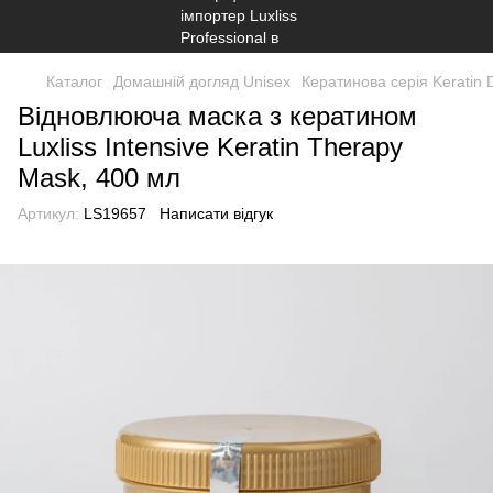
Каталог
Домашній догляд Unisex
Кератинова серія Keratin D
Відновлююча маска з кератином
Luxliss Intensive Keratin Therapy
Mask, 400 мл
Артикул:
LS19657
Написати відгук