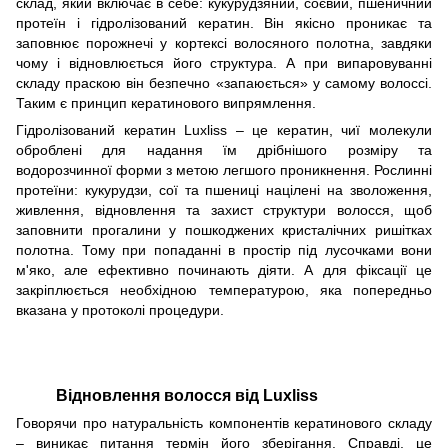
склад, який включає в себе: кукурудзяний, соєвий, пшеничний
протеїн і гідролізований кератин. Він якісно проникає та
заповнює порожнечі у кортексі волосяного полотна, завдяки
чому і відновлюється його структура. А при випаровуванні
складу праскою він безпечно «запаюється» у самому волоссі.
Таким є принцип кератинового випрямлення.
Гідролізований кератин Luxliss
– це кератин, чиї молекули
оброблені для надання їм дрібнішого розміру та
водорозчинної форми з метою легшого проникнення. Рослинні
протеїни: кукурудзи, сої та пшениці націлені на зволоження,
живлення, відновлення та захист структури волосся, щоб
заповнити прогалини у пошкоджених кристалічних ришітках
полотна. Тому при попаданні в простір під лусочками вони
м'яко, але ефективно починають діяти. А для фіксації це
закріплюється необхідною температурою, яка попередньо
вказана у протоколі процедури.
Відновлення волосся від Luxliss
Говорячи про натуральність компонентів кератинового складу
– виникає питання термін його зберігання. Справді, це