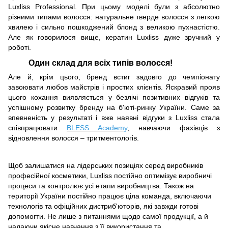
Luxliss Professional. При цьому моделі були з абсолютно
різними типами волосся: натуральне тверде волосся з легкою
хвилею і сильно пошкоджений блонд з великою пухнастістю.
Але як говорилося вище, кератин Luxliss дуже зручний у
роботі.
Один склад для всіх типів волосся!
Але й, крім цього, бренд встиг задовго до чемпіонату
завоювати любов майстрів і простих клієнтів. Яскравий прояв
цього кохання виявляється у безлічі позитивних відгуків та
успішному розвитку бренду на б'юті-ринку України. Саме за
впевненість у результаті і вже наявні відгуки з Luxliss стала
співпрацювати
BLESS Academy
, навчаючи фахівців з
відновлення волосся – тритментологів.
Щоб залишатися на лідерських позиціях серед виробників
професійної косметики, Luxliss постійно оптимізує виробничі
процеси та контролює усі етапи виробництва. Також на
території України постійно працює ціла команда, включаючи
технологів та офіційних дистриб'юторів, які завжди готові
допомогти. Не лише з питаннями щодо самої продукції, а й
надаючи якісне навчання з її використання та