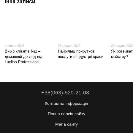
Інші записи
4 липня 2023
23 грудня 2022
22 грудня 202
Вибір клієнтів №1 –
Найбільш прибуткові
Як розвиват
домашній догляд від
послуги в індустрії краси
майстру?
Luxliss Professional
+38(063)-529-21-08
Контактна інформація
Повна версія сайту
Мапа сайту