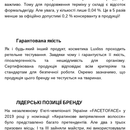
важливо. Тому для продовження терміну у складі є відсоток
формальдегіду. Але увага, у кількості лише 0,04 %. Це в 5 разів
менше за офіційно допустимі 0,2 % консерванту в продукції!
Гарантована якість
Як і будь-який інший продукт, косметика Luxliss проходить
ретельне тестування. Завдяки чому і гарантується її якість,
гіпоалергенність та нешкідливість для організму.
Сертифікована продукція відповідає всім критеріям та
стандартам для безпечної роботи. Окремо зазначимо, що
продукція цього бренду не тестується на тваринах.
ЛІДЕРСЬКІ ПОЗИЦІЇ БРЕНДУ
На незалежному б'юті-чемпіонаті України «FACETOFACE» у
2019 році у номінації «Кератинове випрямлення волосся»
було представлено багато претендентів. Але два з трьох
призових місць: І та ІІІ зайняли майстри, які використовували